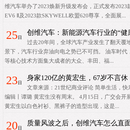
维汽车举办了2023焕新升级发布会，正式发布2023款
EV6 Ⅱ及2023款SKYWELL欧盟620尊享，全面展...
25
创维汽车：新能源汽车行业的“健
日
过去20年间，全球汽车产业发生了翻天覆
景下，汽车行业弃油向电之势已不可挡。 油车时代
等核心技术方面集大成者的大众、丰田、福...
23
身家120亿的黄宏生，67岁不言休
日
文章来源：21世纪商业评论 简单生活，快
编辑丨谭璐 黄宏生没有周末。 4月15日，广交会
黄宏生以白色衬衫、黑裤子的造型出现，这是...
20
质量风波之后，创维汽车怎么直
日