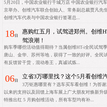
5月20日，中国农业银行千城万店 中国农业银行汽
京举办。创维汽车联合创始人、常务副总裁贾凡先
创维汽车代表与中国农业银行签署总...
18
惠购红五月，试驾进郑州。创维HT
日
驾浪潮！
购车季哪些活动值得期待？当属创维HT-i全民试驾季
唐山、金华、苏州等地，获得了一致的好评。全民
有反馈皆干货，混动卷王，真诚试炼...
06
立省3万哪里找？这个5月看创维
日
3万钜惠哪里有？选车买车看创维！为答
以来的支持以及回馈上海车展上广大朋友对焕新升
特推出红 5 月购创维活动，所有车型均有补...