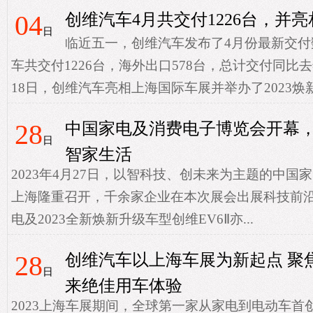
04
创维汽车4月共交付1226台，并
日
临近五一，创维汽车发布了4月份最新交付数
车共交付1226台，海外出口578台，总计交付同比去年增
18日，创维汽车亮相上海国际车展并举办了2023焕新升
28
中国家电及消费电子博览会开幕
日
智家生活
2023年4月27日，以智科技、创未来为主题的中国
上海隆重召开，千余家企业在本次展会出展科技前
电及2023全新焕新升级车型创维EV6Ⅱ亦...
28
创维汽车以上海车展为新起点 聚
日
来绝佳用车体验
2023上海车展期间，全球第一家从家电到电动车首