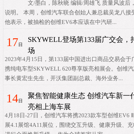
文/墨白，陈秋晓 编辑/周雄飞 质量风波
说明。 本周，创维汽车联合创始人兼总裁吴龙八接
他表示，被抽检的创维EV6本应该在中汽研...
17
SKYWELL登场第133届广交会
日
场
2023年4月15日，第133届中国进出口商品交易
携纯电车型SKYWELL 620尊享版亮相展会。创
事长黄宏生先生，开沃集团副总裁、海外业务...
14
聚焦智能健康生态 创维汽车新一
日
亮相上海车展
4月18日-27日，创维汽车将携2023款车型创维EV6 Ⅱ
展4.1展馆4A11展位，围绕交互升级、健康升级、